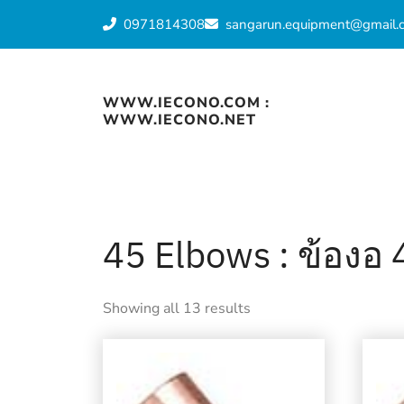
Skip
0971814308
sangarun.equipment@gmail.
to
content
WWW.IECONO.COM :
WWW.IECONO.NET
45 Elbows : ข้องอ 
Showing all 13 results