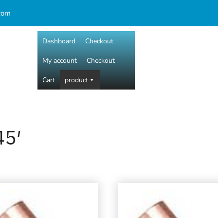
com
Dashboard
Checkout
My account
Checkout
Cart
product
45′