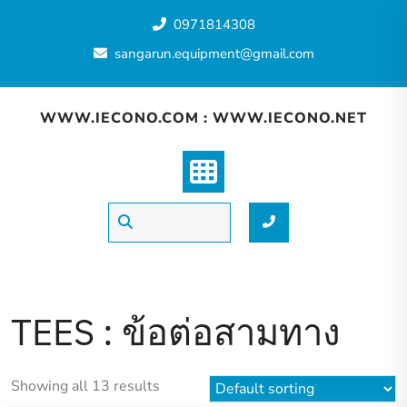
Skip
0971814308
to
content
sangarun.equipment@gmail.com
WWW.IECONO.COM : WWW.IECONO.NET
TEES : ข้อต่อสามทาง
Showing all 13 results