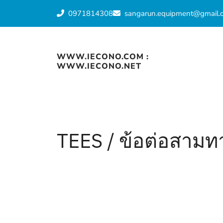
Skip
0971814308
sangarun.equipment@gmail.
to
content
WWW.IECONO.COM :
WWW.IECONO.NET
TEES / ข้อต่อสามทา