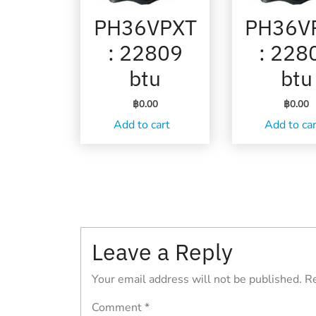
PH36VPXT
PH36V
: 22809
: 228
btu
btu
฿
0.00
฿
0.00
Add to cart
Add to ca
Post
navigation
Leave a Reply
Your email address will not be published.
Re
Comment
*