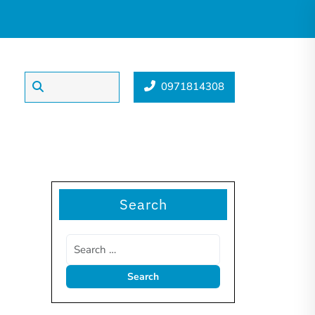
0971814308
Search