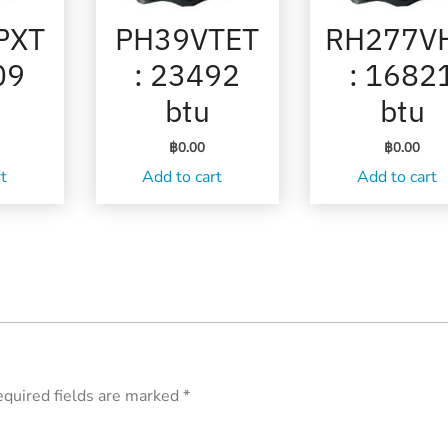
PXT
PH39VTET
RH277V
09
: 23492
: 1682
btu
btu
฿
0.00
฿
0.00
rt
Add to cart
Add to cart
quired fields are marked
*