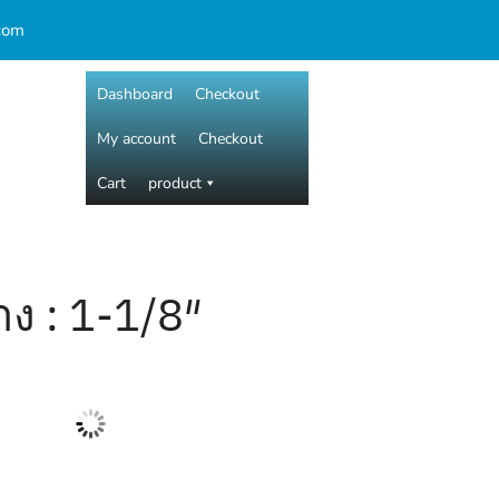
com
Dashboard
Checkout
My account
Checkout
Cart
product
ง : 1-1/8″